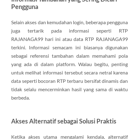
Pengguna
Selain akses dan kemudahan login, beberapa pengguna
juga tertarik pada informasi seperti RTP
RAJANAGA99 hari ini atau data RTP RAJANAGA99
terkini. Informasi semacam ini biasanya digunakan
sebagai referensi tambahan dalam memahami pola
yang ada di dalam platform. Walau begitu, penting
untuk melihat informasi tersebut secara netral karena
data seperti bocoran RTP terbaru bersifat dinamis dan
tidak selalu mencerminkan hasil yang sama di waktu
berbeda.
Akses Alternatif sebagai Solusi Praktis
Ketika akses utama mengalami kendala, alternatif