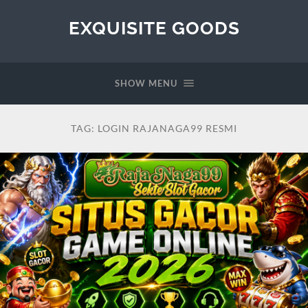
EXQUISITE GOODS
SHOW MENU
TAG:
LOGIN RAJANAGA99 RESMI