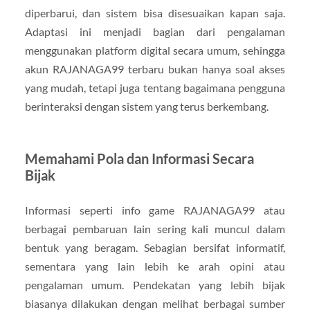
diperbarui, dan sistem bisa disesuaikan kapan saja.
Adaptasi ini menjadi bagian dari pengalaman
menggunakan platform digital secara umum, sehingga
akun RAJANAGA99 terbaru bukan hanya soal akses
yang mudah, tetapi juga tentang bagaimana pengguna
berinteraksi dengan sistem yang terus berkembang.
Memahami Pola dan Informasi Secara
Bijak
Informasi seperti info game RAJANAGA99 atau
berbagai pembaruan lain sering kali muncul dalam
bentuk yang beragam. Sebagian bersifat informatif,
sementara yang lain lebih ke arah opini atau
pengalaman umum. Pendekatan yang lebih bijak
biasanya dilakukan dengan melihat berbagai sumber