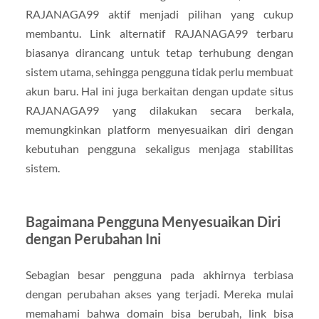
RAJANAGA99 aktif menjadi pilihan yang cukup
membantu. Link alternatif RAJANAGA99 terbaru
biasanya dirancang untuk tetap terhubung dengan
sistem utama, sehingga pengguna tidak perlu membuat
akun baru. Hal ini juga berkaitan dengan update situs
RAJANAGA99 yang dilakukan secara berkala,
memungkinkan platform menyesuaikan diri dengan
kebutuhan pengguna sekaligus menjaga stabilitas
sistem.
Bagaimana Pengguna Menyesuaikan Diri
dengan Perubahan Ini
Sebagian besar pengguna pada akhirnya terbiasa
dengan perubahan akses yang terjadi. Mereka mulai
memahami bahwa domain bisa berubah, link bisa